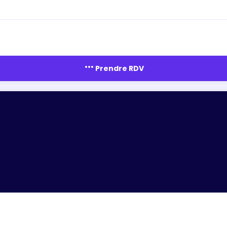
more_horiz
Prendre RDV