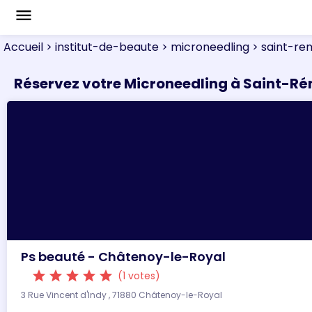
menu
Accueil
> institut-de-beaute
> microneedling
> saint-re
Réservez votre Microneedling à Saint-R
Ps beauté - Châtenoy-le-Royal
star
star
star
star
star
(1 votes)
3 Rue Vincent d'Indy , 71880 Châtenoy-le-Royal