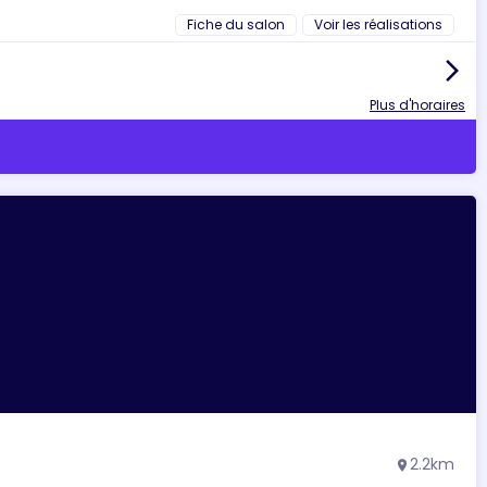
Fiche du salon
Voir les réalisations
arrow_forward_ios
Plus d'horaires
2.2km
location_on