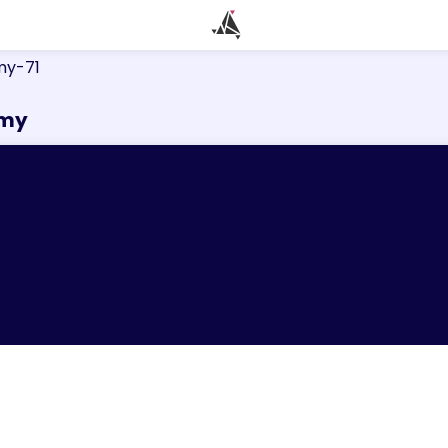
my-71
émy