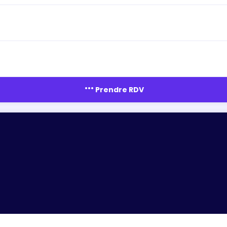
more_horiz
Prendre RDV