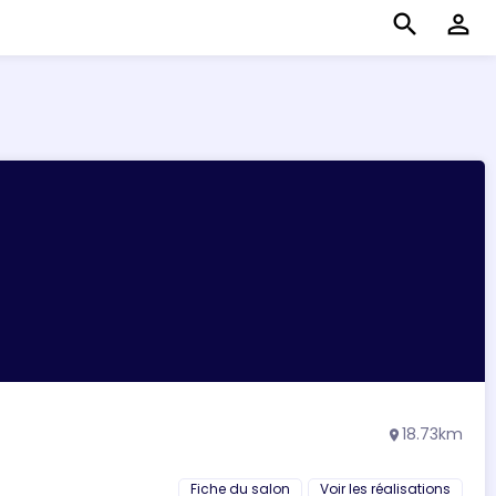
search
perm_identity
18.73km
location_on
Fiche du salon
Voir les réalisations