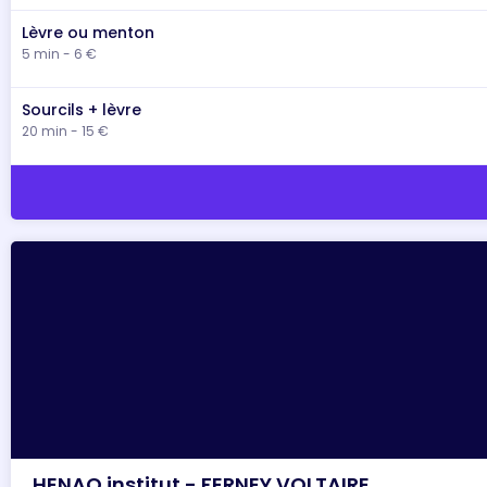
Lèvre ou menton
5 min - 6 €
Sourcils + lèvre
20 min - 15 €
HENAO institut - FERNEY VOLTAIRE