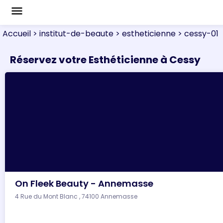
menu
Accueil
> institut-de-beaute
> estheticienne
> cessy-01
Réservez votre Esthéticienne à Cessy
On Fleek Beauty - Annemasse
4 Rue du Mont Blanc , 74100 Annemasse