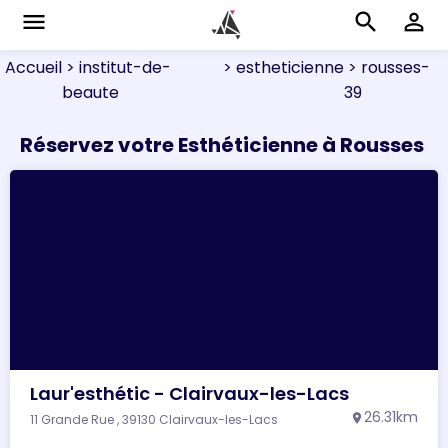
menu
search
perm_identity
Accueil
> institut-de-
> estheticienne
> rousses-
beaute
39
Réservez votre Esthéticienne à Rousses
Laur'esthétic - Clairvaux-les-Lacs
26.31km
11 Grande Rue , 39130 Clairvaux-les-Lacs
location_on