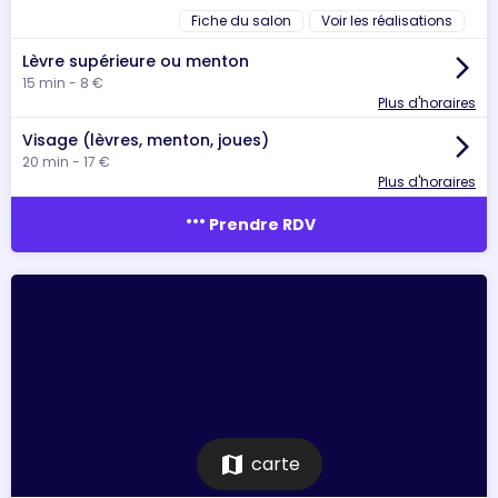
Fiche du salon
Voir les réalisations
Lèvre supérieure ou menton
arrow_forward_ios
15 min - 8 €
Plus d'horaires
Visage (lèvres, menton, joues)
arrow_forward_ios
20 min - 17 €
Plus d'horaires
more_horiz
Prendre RDV
map
carte