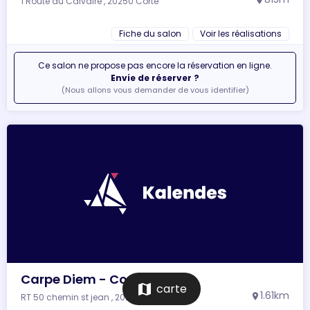
1 Route du Calvaire , 20250 Corte
location_on
Fiche du salon
Voir les réalisations
Ce salon ne propose pas encore la réservation en ligne.
Envie de réserver ?
(Nous allons vous demander de vous identifier)
Carpe Diem - Corte
map
carte
1.61km
RT 50 chemin st jean , 20250 Corte
location_on