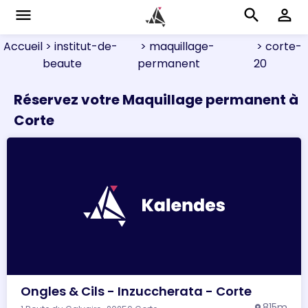
menu
search
perm_identity
Accueil
> institut-de-
> maquillage-
> corte-
beaute
permanent
20
Réservez votre Maquillage permanent à
Corte
Ongles & Cils - Inzuccherata - Corte
815m