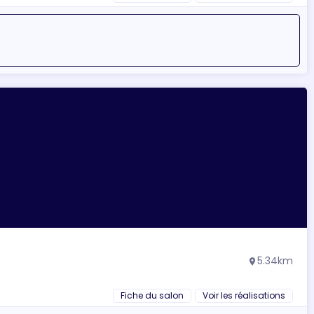
5.34km
location_on
Fiche du salon
Voir les réalisations