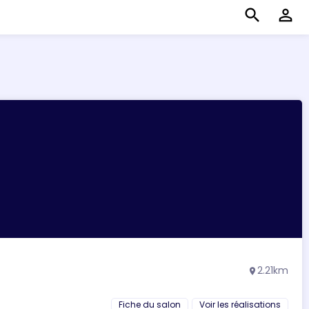
search
perm_identity
2.21km
location_on
Fiche du salon
Voir les réalisations