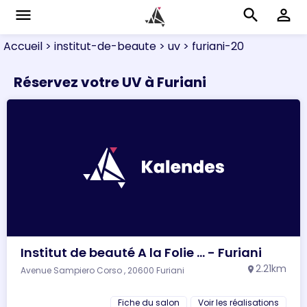
menu
search
perm_identity
Accueil
> institut-de-beaute
> uv
> furiani-20
Réservez votre UV à Furiani
Institut de beauté A la Folie ... - Furiani
2.21km
Avenue Sampiero Corso , 20600 Furiani
location_on
Fiche du salon
Voir les réalisations