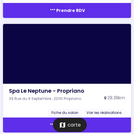
more_horiz
Prendre RDV
Spa Le Neptune - Propriano
28.38km
39 Rue du 9 Septembre , 20110 Propriano
location_on
Fiche du salon
Voir les réalisations
more_horiz
map
carte
Prendre RDV