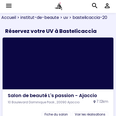
menu
search
perm_identity
Accueil
> institut-de-beaute
> uv
> bastelicaccia-20
Réservez votre UV à Bastelicaccia
Salon de beauté L's passion - Ajaccio
7.12km
10 Boulevard Dominique Paoli , 20090 Ajaccio
location_on
Fiche du salon
Voir les réalisations