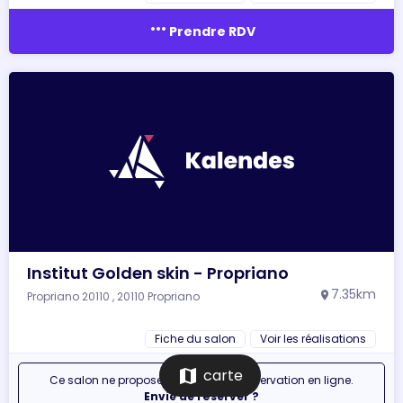
more_horiz
Prendre RDV
Institut Golden skin - Propriano
7.35km
Propriano 20110 , 20110 Propriano
location_on
Fiche du salon
Voir les réalisations
map
carte
Ce salon ne propose pas encore la réservation en ligne.
Envie de réserver ?