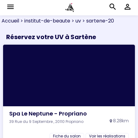
menu
search
perm_identity
Accueil
> institut-de-beaute
> uv
> sartene-20
Réservez votre UV à Sartène
Spa Le Neptune - Propriano
8.28km
39 Rue du 9 Septembre , 20110 Propriano
location_on
Fiche du salon
Voir les réalisations