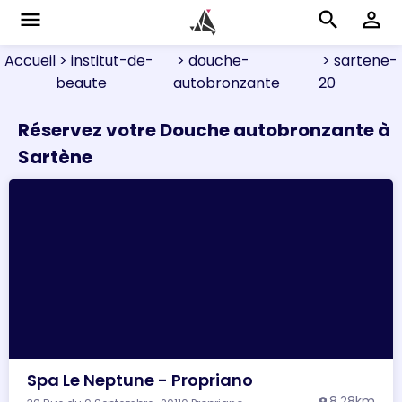
menu
search
perm_identity
Accueil
> institut-de-
> douche-
> sartene-
beaute
autobronzante
20
Réservez votre Douche autobronzante à
Sartène
Spa Le Neptune - Propriano
8.28km