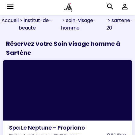
menu
search
perm_identity
Accueil
> institut-de-
> soin-visage-
> sartene-
beaute
homme
20
Réservez votre Soin visage homme à
Sartène
Spa Le Neptune - Propriano
8.28km