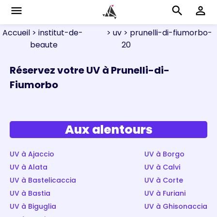
menu
search
perm_identity
Accueil
> institut-de-
> uv
> prunelli-di-fiumorbo-
beaute
20
Réservez votre UV à Prunelli-di-
Fiumorbo
Aux alentours
UV à Ajaccio
UV à Borgo
UV à Alata
UV à Calvi
UV à Bastelicaccia
UV à Corte
UV à Bastia
UV à Furiani
UV à Biguglia
UV à Ghisonaccia