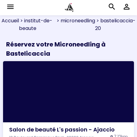
menu
search
perm_identity
Accueil
> institut-de-
> microneedling
> bastelicaccia-
beaute
20
Réservez votre Microneedling à
Bastelicaccia
Salon de beauté L's passion - Ajaccio
7.12km