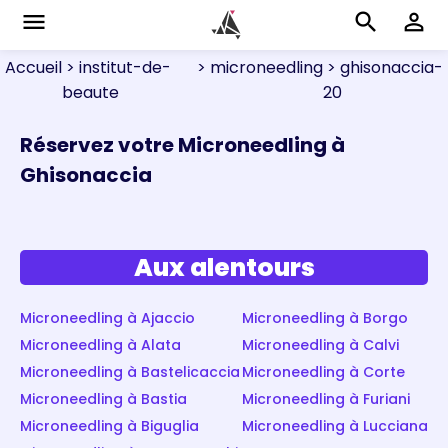
menu
search
perm_identity
Accueil
> institut-de-
> microneedling
> ghisonaccia-
beaute
20
Réservez votre Microneedling à
Ghisonaccia
Aux alentours
Microneedling à Ajaccio
Microneedling à Borgo
Microneedling à Alata
Microneedling à Calvi
Microneedling à Bastelicaccia
Microneedling à Corte
Microneedling à Bastia
Microneedling à Furiani
Microneedling à Biguglia
Microneedling à Lucciana