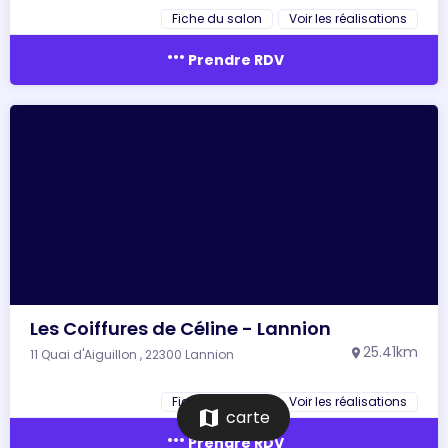
Fiche du salon
Voir les réalisations
more_horiz
Prendre RDV
Les Coiffures de Céline - Lannion
25.41km
11 Quai d'Aiguillon , 22300 Lannion
location_on
Fiche du salon
Voir les réalisations
map
carte
more_horiz
Prendre RDV