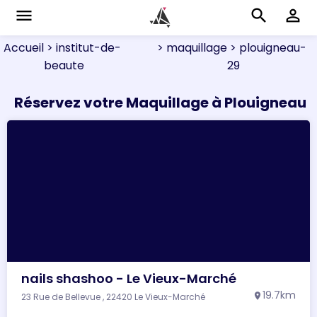
menu
search
perm_identity
Accueil
> institut-de-
> maquillage
> plouigneau-
beaute
29
Réservez votre Maquillage à Plouigneau
nails shashoo - Le Vieux-Marché
19.7km
23 Rue de Bellevue , 22420 Le Vieux-Marché
location_on