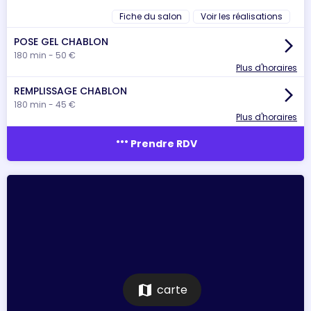
Fiche du salon
Voir les réalisations
POSE GEL CHABLON
arrow_forward_ios
180 min - 50 €
Plus d'horaires
REMPLISSAGE CHABLON
arrow_forward_ios
180 min - 45 €
Plus d'horaires
more_horiz
Prendre RDV
map
carte