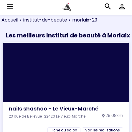
menu
search
perm_identity
Accueil
> institut-de-beaute
> morlaix-29
Les meilleurs Institut de beauté à Morlaix
nails shashoo - Le Vieux-Marché
29.08km
23 Rue de Bellevue , 22420 Le Vieux-Marché
location_on
Fiche du salon
Voir les réalisations