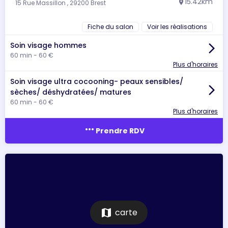
15.42km
15 Rue Massillon , 29200 Brest
location_on
Fiche du salon
Voir les réalisations
Soin visage hommes
arrow_forward_ios
60 min - 60 €
Plus d'horaires
Soin visage ultra cocooning- peaux sensibles/
arrow_forward_ios
sèches/ déshydratées/ matures
60 min - 60 €
Plus d'horaires
more_horiz
Prendre RDV
map
carte