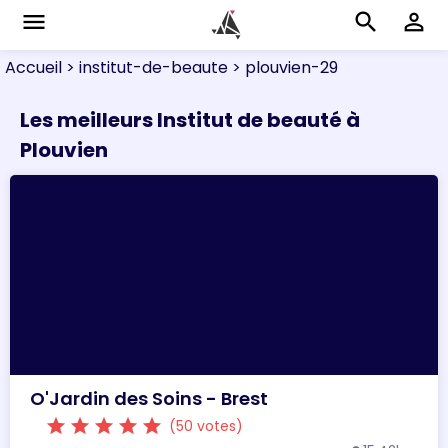
menu
search
perm_identity
Accueil
> institut-de-beaute
> plouvien-29
Les meilleurs Institut de beauté à
Plouvien
O'Jardin des Soins - Brest
star
star
star
star
star
(50 votes)