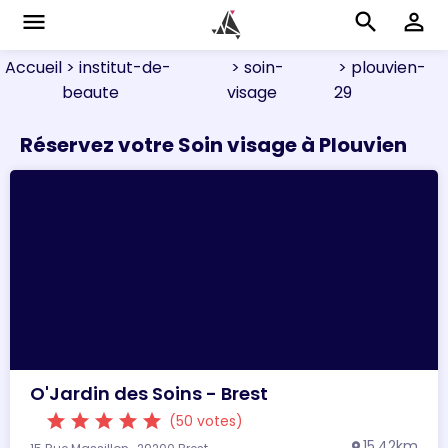
menu
search
perm_identity
Accueil
> institut-de-
> soin-
> plouvien-
beaute
visage
29
Réservez votre Soin visage à Plouvien
O'Jardin des Soins - Brest
star
star
star
star
star
(50 votes)
15.42km
location_on