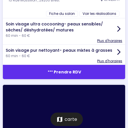
15 Rue Massillon , 29200 Brest
Fiche du salon
Voir les réalisations
Soin visage ultra cocooning- peaux sensibles/
arrow_forward_ios
sèches/ déshydratées/ matures
60 min - 60 €
Plus d'horaires
Soin visage pur nettoyant- peaux mixtes à grasses
arrow_forward_ios
60 min - 60 €
Plus d'horaires
more_horiz
Prendre RDV
map
carte