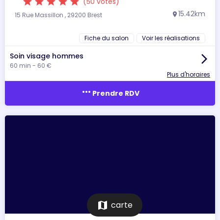
star
star
star
star
star
(50 votes)
15.42km
15 Rue Massillon , 29200 Brest
location_on
Fiche du salon
Voir les réalisations
Soin visage hommes
arrow_forward_ios
60 min - 60 €
Plus d'horaires
more_horiz
Prendre RDV
map
carte