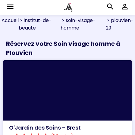
menu
search
perm_identity
Accueil
> institut-de-
> soin-visage-
> plouvien-
beaute
homme
29
Réservez votre Soin visage homme à
Plouvien
O'Jardin des Soins - Brest