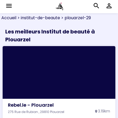
menu
search
perm_identity
Accueil
> institut-de-beaute
> plouarzel-29
Les meilleurs Institut de beauté à
Plouarzel
Rebel.le - Plouarzel
3.19km
275 Rue de Rubian , 29810 Plouarzel
location_on