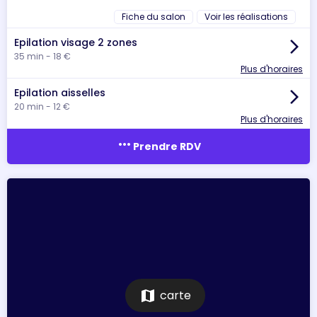
Fiche du salon
Voir les réalisations
Epilation visage 2 zones
arrow_forward_ios
35 min - 18 €
Plus d'horaires
Epilation aisselles
arrow_forward_ios
20 min - 12 €
Plus d'horaires
more_horiz
Prendre RDV
map
carte