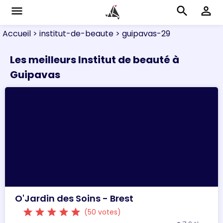
menu
search
perm_identity
Accueil
> institut-de-beaute
> guipavas-29
Les meilleurs Institut de beauté à
Guipavas
O'Jardin des Soins - Brest
star
star
star
star
star
(50 votes)