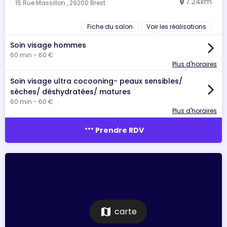
7.24km
15 Rue Massillon , 29200 Brest
location_on
Fiche du salon
Voir les réalisations
Soin visage hommes
arrow_forward_ios
60 min - 60 €
Plus d'horaires
Soin visage ultra cocooning- peaux sensibles/
arrow_forward_ios
sèches/ déshydratées/ matures
60 min - 60 €
Plus d'horaires
more_horiz
Prendre RDV
map
carte