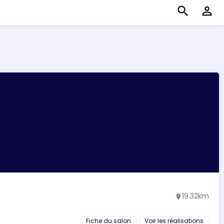
search
perm_identity
19.32km
location_on
Fiche du salon
Voir les réalisations