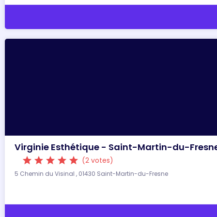
Virginie Esthétique - Saint-Martin-du-Fresn
star
star
star
star
star
(2 votes)
5 Chemin du Visinal , 01430 Saint-Martin-du-Fresne