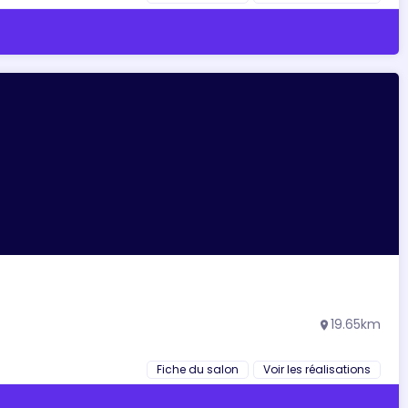
19.65km
location_on
Fiche du salon
Voir les réalisations