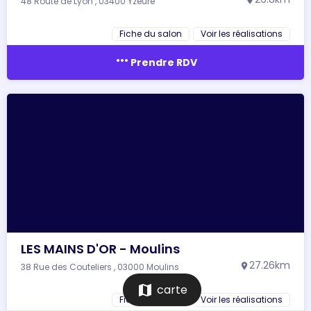
48 Route de Lyon , 03400 Yzeure
location_on
Fiche du salon
Voir les réalisations
more_horiz
Prendre RDV
LES MAINS D'OR - Moulins
27.26km
38 Rue des Couteliers , 03000 Moulins
location_on
map
carte
Fiche du salon
Voir les réalisations