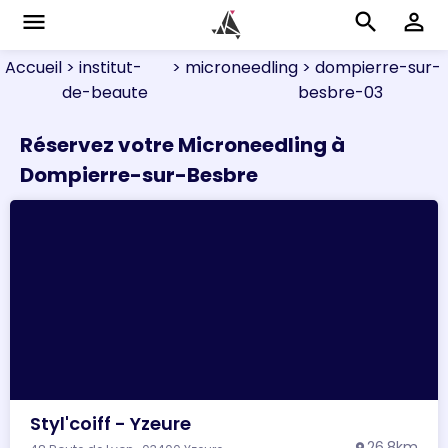
menu
search
perm_identity
Accueil
> institut-
> microneedling
> dompierre-sur-
de-beaute
besbre-03
Réservez votre Microneedling à
Dompierre-sur-Besbre
Styl'coiff - Yzeure
26.8km