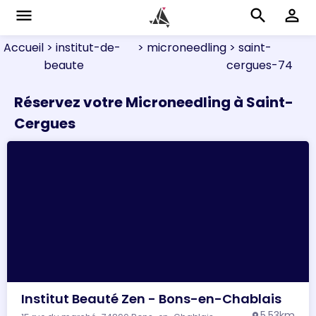
menu
search
perm_identity
Accueil
> institut-de-
> microneedling
> saint-
beaute
cergues-74
Réservez votre Microneedling à Saint-
Cergues
Institut Beauté Zen - Bons-en-Chablais
5.53km