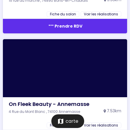
15 rue du marché , 74890 Bons-en-Chablais
location_on
Fiche du salon
Voir les réalisations
more_horiz
Prendre RDV
On Fleek Beauty - Annemasse
7.53km
4 Rue du Mont Blanc , 74100 Annemasse
location_on
map
carte
Fiche du salon
Voir les réalisations