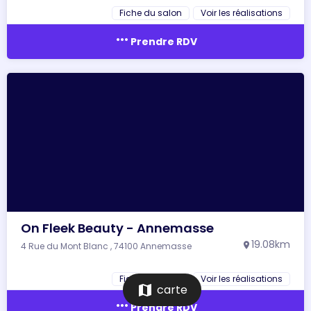
Fiche du salon
Voir les réalisations
more_horiz
Prendre RDV
On Fleek Beauty - Annemasse
19.08km
4 Rue du Mont Blanc , 74100 Annemasse
location_on
Fiche du salon
Voir les réalisations
map
carte
more_horiz
Prendre RDV