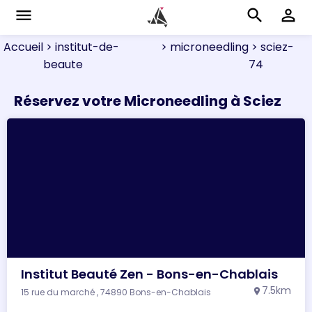
menu
search
perm_identity
Accueil
> institut-de-
> microneedling
> sciez-
beaute
74
Réservez votre Microneedling à Sciez
Institut Beauté Zen - Bons-en-Chablais
7.5km
15 rue du marché , 74890 Bons-en-Chablais
location_on