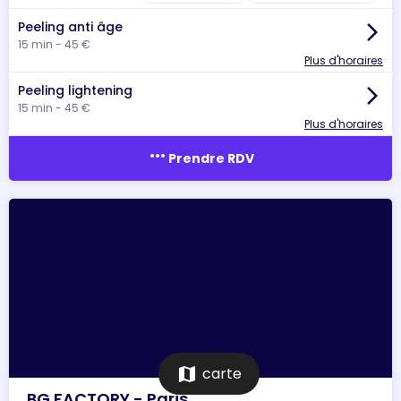
Peeling anti âge
arrow_forward_ios
15 min - 45 €
Plus d'horaires
Peeling lightening
arrow_forward_ios
15 min - 45 €
Plus d'horaires
more_horiz
Prendre RDV
map
carte
BG FACTORY - Paris