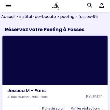
menu
search
perm_identity
Accueil
> institut-de-beaute
> peeling
> fosses-95
Réservez votre Peeling à Fosses
Jessica M - Paris
25.85km
41 Rue Pouchet , 75017 Paris
location_on
Fiche du salon
Voir les réalisations