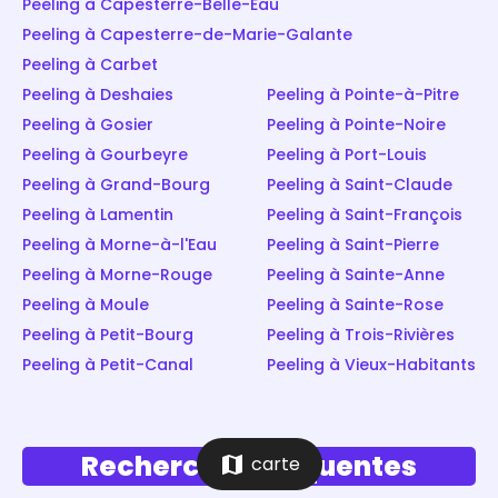
Peeling à Capesterre-Belle-Eau
Peeling à Capesterre-de-Marie-Galante
Peeling à Carbet
Peeling à Deshaies
Peeling à Pointe-à-Pitre
Peeling à Gosier
Peeling à Pointe-Noire
Peeling à Gourbeyre
Peeling à Port-Louis
Peeling à Grand-Bourg
Peeling à Saint-Claude
Peeling à Lamentin
Peeling à Saint-François
Peeling à Morne-à-l'Eau
Peeling à Saint-Pierre
Peeling à Morne-Rouge
Peeling à Sainte-Anne
Peeling à Moule
Peeling à Sainte-Rose
Peeling à Petit-Bourg
Peeling à Trois-Rivières
Peeling à Petit-Canal
Peeling à Vieux-Habitants
Recherches fréquentes
map
carte