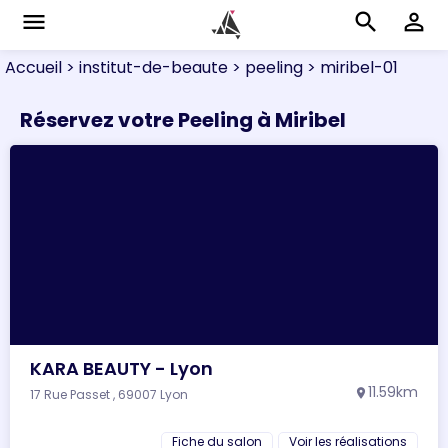
menu
search
perm_identity
Accueil
> institut-de-beaute
> peeling
> miribel-01
Réservez votre Peeling à Miribel
KARA BEAUTY - Lyon
11.59km
17 Rue Passet , 69007 Lyon
location_on
Fiche du salon
Voir les réalisations