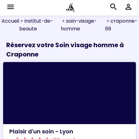
menu
search
perm_identity
Accueil
> institut-de-
> soin-visage-
> craponne-
beaute
homme
69
Réservez votre Soin visage homme à
Craponne
Plaisir d'un soin - Lyon