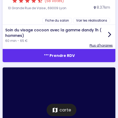
star
star
star
star
star_half
(58 votes)
8.37km
13 Grande Rue de Vaise , 69009 Lyon
location_on
Fiche du salon
Voir les réalisations
Soin du visage cocoon avec la gamme dandy 1h (
arrow_forward_ios
hommes)
60 min - 65 €
Plus d'horaires
more_horiz
Prendre RDV
map
carte