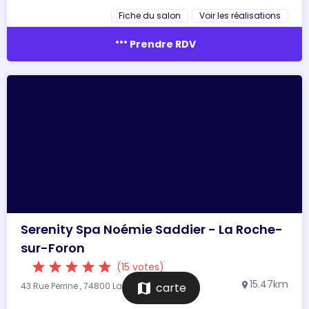
Fiche du salon
Voir les réalisations
more_horiz
Prendre RDV
Serenity Spa Noémie Saddier - La Roche-
sur-Foron
star
star
star
star
star
(15 votes)
15.47km
43 Rue Perrine , 74800 La Roche-sur-Foron
map
carte
location_on