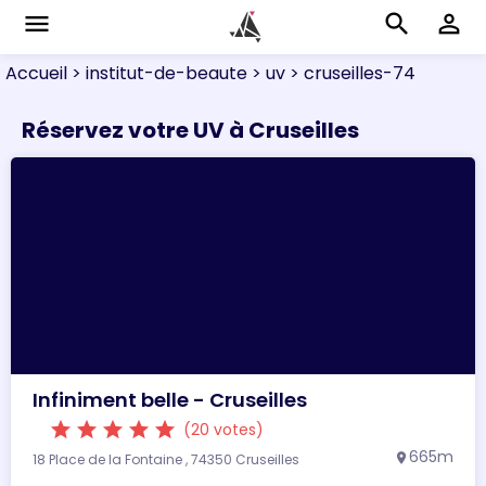
menu
search
perm_identity
Accueil
> institut-de-beaute
> uv
> cruseilles-74
Réservez votre UV à Cruseilles
Infiniment belle - Cruseilles
star
star
star
star
star
(20 votes)
665m
18 Place de la Fontaine , 74350 Cruseilles
location_on