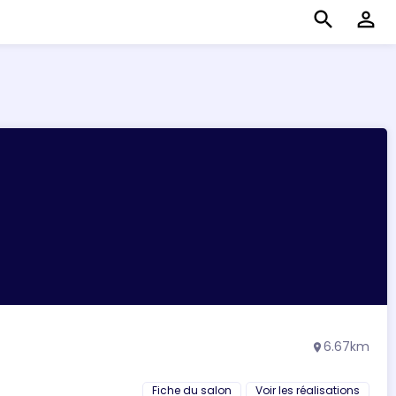
search
perm_identity
6.67km
location_on
Fiche du salon
Voir les réalisations