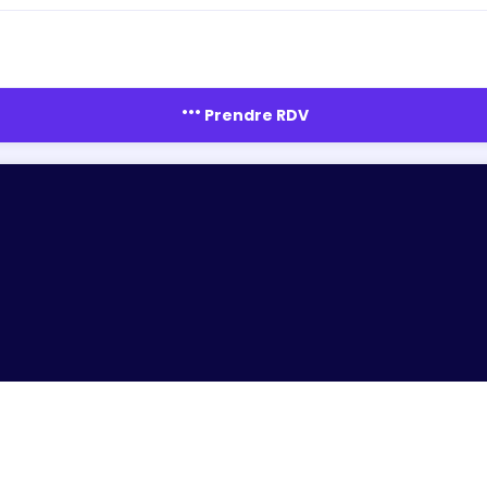
more_horiz
Prendre RDV