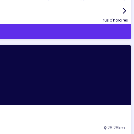
arrow_forward_ios
Plus d'horaires
28.28km
location_on