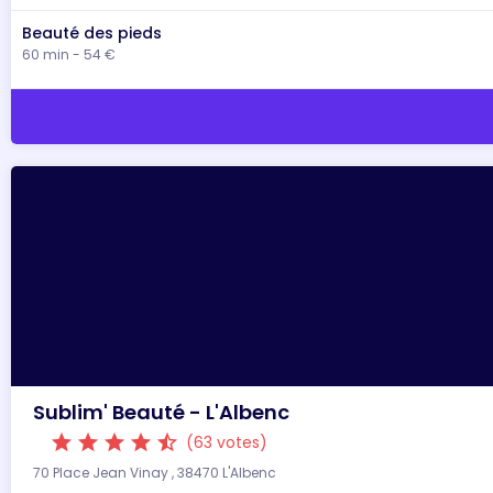
Beauté des pieds
60 min - 54 €
Sublim' Beauté - L'Albenc
star
star
star
star
star_half
(63 votes)
70 Place Jean Vinay , 38470 L'Albenc