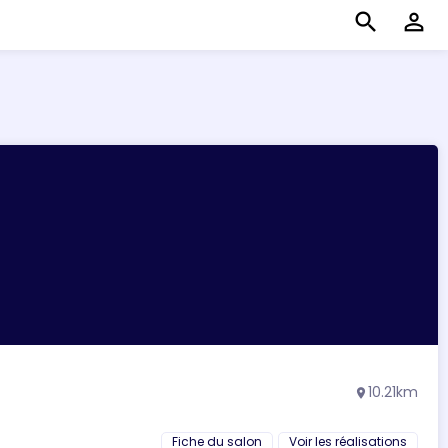
search
perm_identity
10.21km
location_on
Fiche du salon
Voir les réalisations