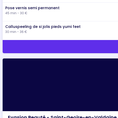
Pose vernis semi permanent
45 min - 30 €
Calluspeeling de si jolis pieds yumi feet
30 min - 36 €
Evasion Beauté - Saint-Geoire-en-Valdaine