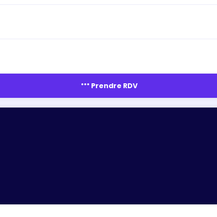
more_horiz
Prendre RDV