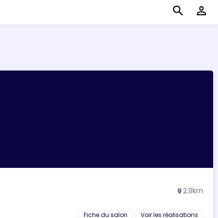
search
perm_identity
2.9km
location_on
Fiche du salon
Voir les réalisations