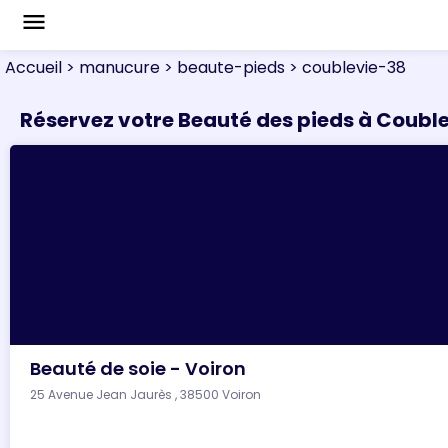
menu
Accueil
> manucure
> beaute-pieds
> coublevie-38
Réservez votre Beauté des pieds à Coubl
Beauté de soie - Voiron
25 Avenue Jean Jaurès , 38500 Voiron