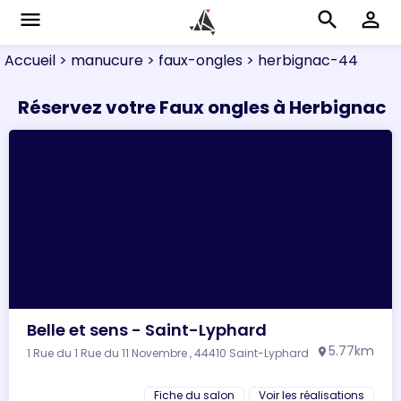
menu
search
perm_identity
Accueil
> manucure
> faux-ongles
> herbignac-44
Réservez votre Faux ongles à Herbignac
Belle et sens - Saint-Lyphard
5.77km
1 Rue du 1 Rue du 11 Novembre , 44410 Saint-Lyphard
location_on
Fiche du salon
Voir les réalisations