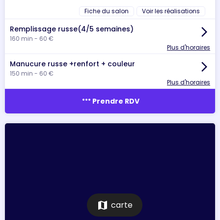
Fiche du salon
Voir les réalisations
Remplissage russe(4/5 semaines)
arrow_forward_ios
160 min - 60 €
Plus d'horaires
Manucure russe +renfort + couleur
arrow_forward_ios
150 min - 60 €
Plus d'horaires
more_horiz
Prendre RDV
map
carte