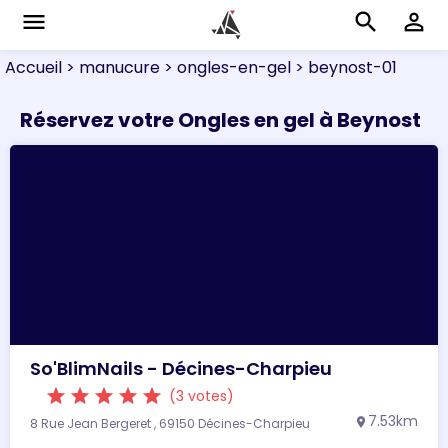
menu
search
perm_identity
Accueil
> manucure
> ongles-en-gel
> beynost-01
Réservez votre Ongles en gel à Beynost
So'BlimNails - Décines-Charpieu
star
star
star
star
star
(3 votes)
7.53km
8 Rue Jean Bergeret , 69150 Décines-Charpieu
location_on