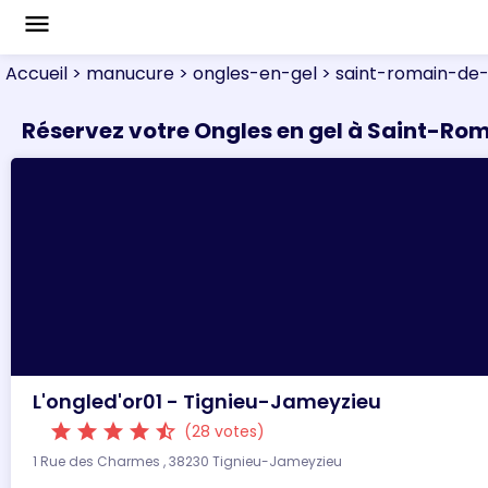
menu
Accueil
> manucure
> ongles-en-gel
> saint-romain-de-
Réservez votre Ongles en gel à Saint-Ro
L'ongled'or01 - Tignieu-Jameyzieu
star
star
star
star
star_half
(28 votes)
1 Rue des Charmes , 38230 Tignieu-Jameyzieu