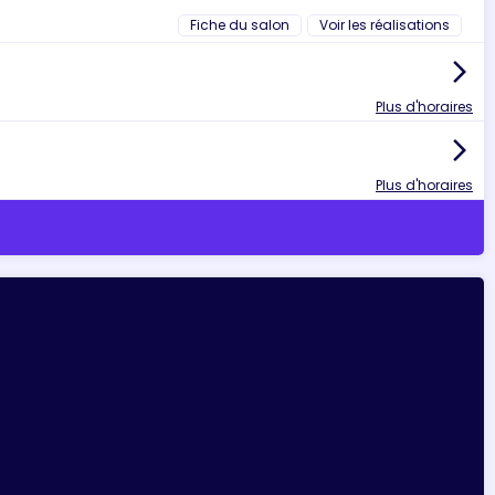
Fiche du salon
Voir les réalisations
arrow_forward_ios
Plus d'horaires
arrow_forward_ios
Plus d'horaires