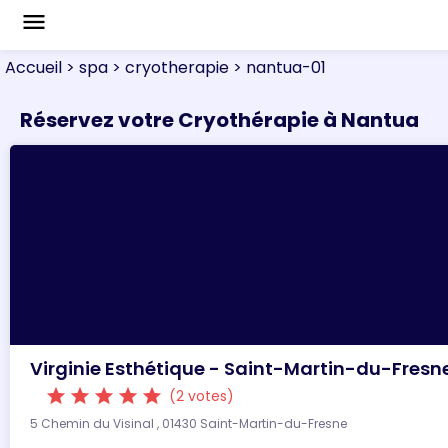
menu
Accueil
> spa
> cryotherapie
> nantua-01
Réservez votre Cryothérapie à Nantua
Virginie Esthétique - Saint-Martin-du-Fresn
star
star
star
star
star
(2 votes)
5 Chemin du Visinal , 01430 Saint-Martin-du-Fresne