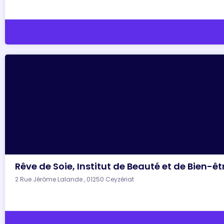
Rêve de Soie, Institut de Beauté et de Bien-êt
2 Rue Jérôme Lalande , 01250 Ceyzériat