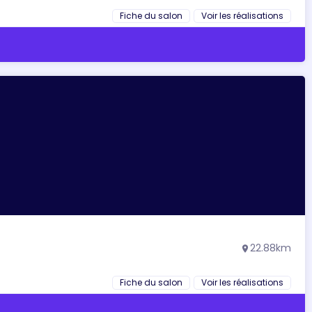
Fiche du salon
Voir les réalisations
22.88km
location_on
Fiche du salon
Voir les réalisations