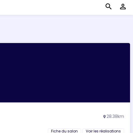
search
perm_identity
28.38km
location_on
Fiche du salon
Voir les réalisations