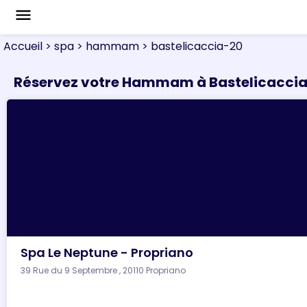
menu
Accueil
> spa
> hammam
> bastelicaccia-20
Réservez votre Hammam à Bastelicacci
Spa Le Neptune - Propriano
39 Rue du 9 Septembre , 20110 Propriano