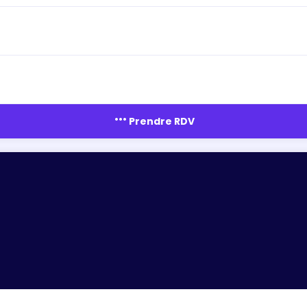
more_horiz
Prendre RDV