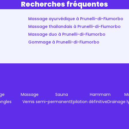
Recherches fréquentes
Massage ayurvédique à Prunelli-di-Fiumorbo
Massage thailandais à Prunelli-di-Fiumorbo
Massage duo à Prunelli-di-Fiumorbo
Gommage à Prunelli-di-Fiumorbo
ge
Massage
Sauna
Hammam
Ma
ongles
Vernis semi-permanent
Epilation définitive
Drainage 