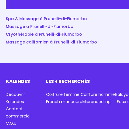
Spa & Massage à Prunelli-di-Fiumorbo
Massage à Prunelli-di-Fiumorbo
Cryothérapie à Prunelli-di-Fiumorbo
Massage californien à Prunelli-di-Fiumorbo
KALENDES
LES + RECHERCHÉS
Découvrir
Coiffure femme
Coiffure homme
Balaya
Kalendes
French manucure
Microneedling
Faux 
Contact
commercial
C.G.U