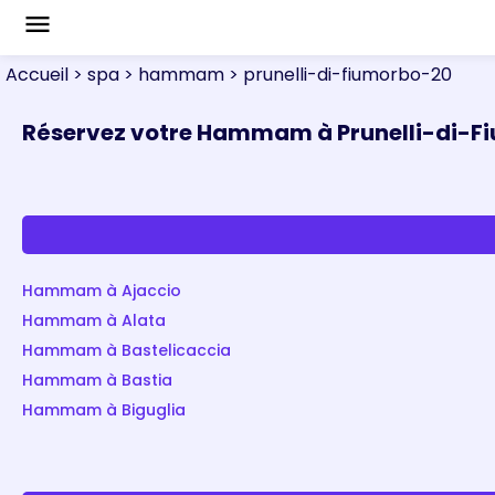
menu
Accueil
> spa
> hammam
> prunelli-di-fiumorbo-20
Réservez votre Hammam à Prunelli-di-F
Hammam à Ajaccio
Hammam à Alata
Hammam à Bastelicaccia
Hammam à Bastia
Hammam à Biguglia