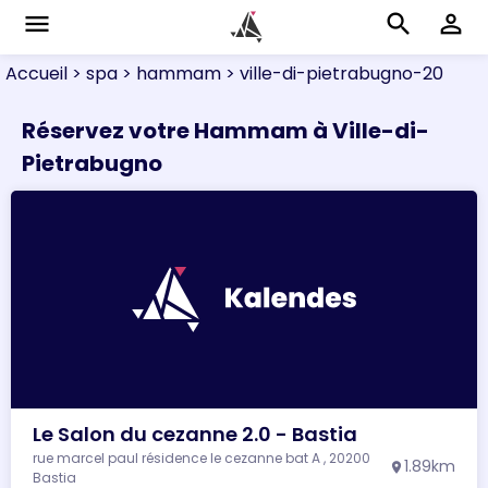
menu
search
perm_identity
Accueil
> spa
> hammam
> ville-di-pietrabugno-20
Réservez votre Hammam à Ville-di-
Pietrabugno
Le Salon du cezanne 2.0 - Bastia
rue marcel paul résidence le cezanne bat A , 20200
1.89km
location_on
Bastia