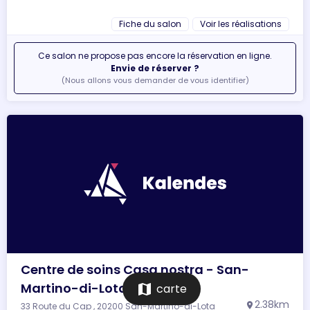
Fiche du salon
Voir les réalisations
Ce salon ne propose pas encore la réservation en ligne.
Envie de réserver ?
(Nous allons vous demander de vous identifier)
Centre de soins Casa nostra - San-
Martino-di-Lota
map
carte
2.38km
33 Route du Cap , 20200 San-Martino-di-Lota
location_on