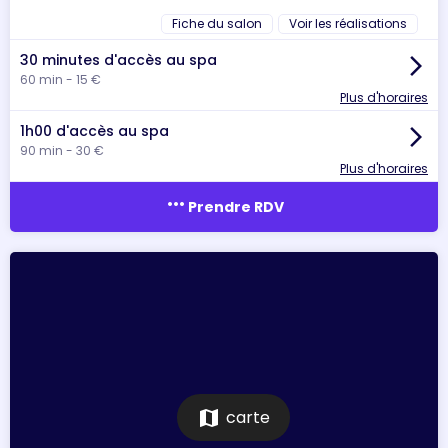
Fiche du salon
Voir les réalisations
30 minutes d'accès au spa
arrow_forward_ios
60 min - 15 €
Plus d'horaires
1h00 d'accès au spa
arrow_forward_ios
90 min - 30 €
Plus d'horaires
more_horiz
Prendre RDV
map
carte