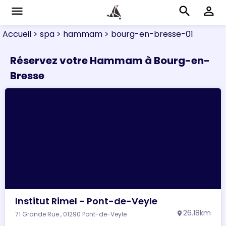
menu
search
perm_identity
Accueil
> spa
> hammam
> bourg-en-bresse-01
Réservez votre Hammam à Bourg-en-
Bresse
Institut Rimel - Pont-de-Veyle
26.18km
71 Grande Rue , 01290 Pont-de-Veyle
location_on