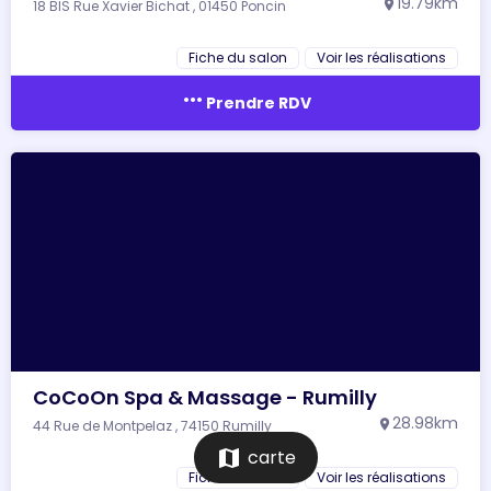
19.79km
18 BIS Rue Xavier Bichat , 01450 Poncin
location_on
Fiche du salon
Voir les réalisations
more_horiz
Prendre RDV
CoCoOn Spa & Massage - Rumilly
28.98km
44 Rue de Montpelaz , 74150 Rumilly
location_on
map
carte
Fiche du salon
Voir les réalisations