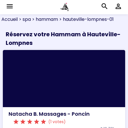
menu
search
perm_identity
Accueil
> spa
> hammam
> hauteville-lompnes-01
Réservez votre Hammam à Hauteville-
Lompnes
Natacha B. Massages - Poncin
star
star
star
star
star
(1 votes)