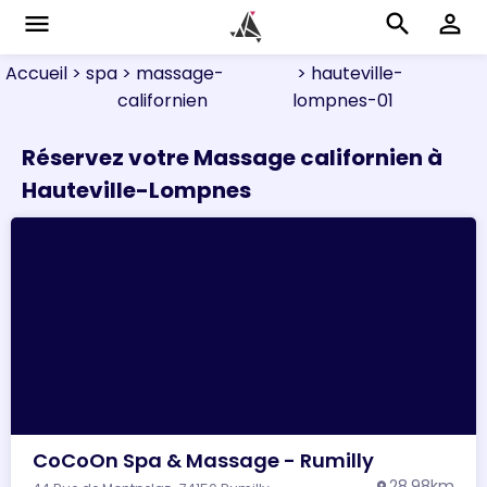
menu
search
perm_identity
Accueil
> spa
> massage-
> hauteville-
californien
lompnes-01
Réservez votre Massage californien à
Hauteville-Lompnes
CoCoOn Spa & Massage - Rumilly
28.98km