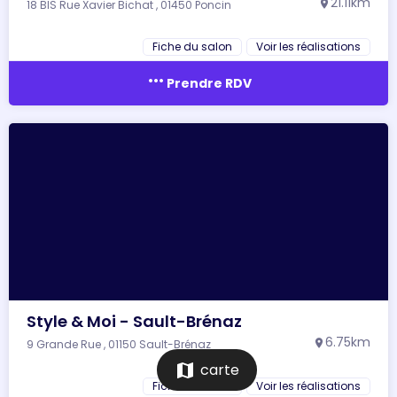
21.11km
18 BIS Rue Xavier Bichat , 01450 Poncin
location_on
Fiche du salon
Voir les réalisations
more_horiz
Prendre RDV
Style & Moi - Sault-Brénaz
6.75km
9 Grande Rue , 01150 Sault-Brénaz
location_on
map
carte
Fiche du salon
Voir les réalisations