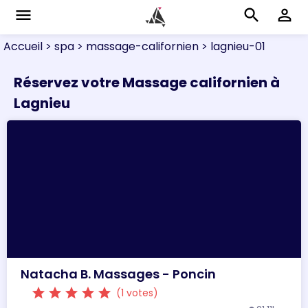
menu
search
perm_identity
Accueil
> spa
> massage-californien
> lagnieu-01
Réservez votre Massage californien à
Lagnieu
Natacha B. Massages - Poncin
star
star
star
star
star
(1 votes)