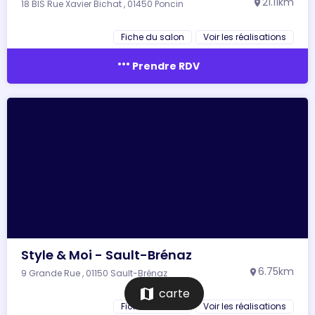
21.11km
18 BIS Rue Xavier Bichat , 01450 Poncin
location_on
Fiche du salon
Voir les réalisations
more_horiz
Prendre RDV
Style & Moi - Sault-Brénaz
6.75km
9 Grande Rue , 01150 Sault-Brénaz
location_on
map
carte
Fiche du salon
Voir les réalisations