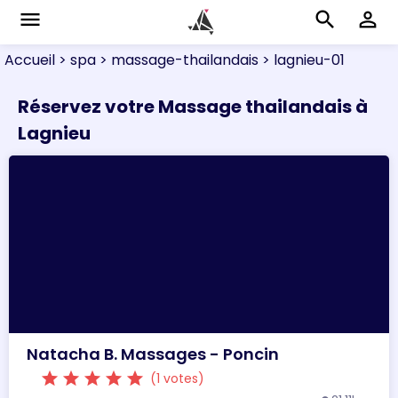
menu
search
perm_identity
Accueil
> spa
> massage-thailandais
> lagnieu-01
Réservez votre Massage thailandais à
Lagnieu
Natacha B. Massages - Poncin
star
star
star
star
star
(1 votes)