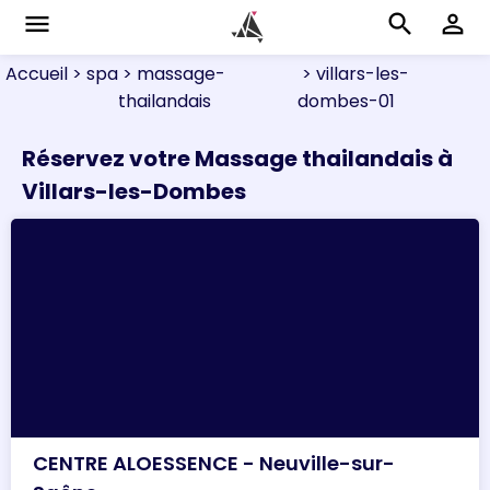
menu
search
perm_identity
Accueil
> spa
> massage-
> villars-les-
thailandais
dombes-01
Réservez votre Massage thailandais à
Villars-les-Dombes
CENTRE ALOESSENCE - Neuville-sur-