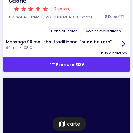
Saône
star
star
star
star
star
(10 votes)
19.59km
11 Avenue Burdeau , 69250 Neuville-sur-Saône
location_on
Fiche du salon
Voir les réalisations
Massage 90 mn | thai traditionnel "nuad bo rarn"
arrow_forward_ios
90 min - 108 €
Plus d'horaires
more_horiz
Prendre RDV
map
carte