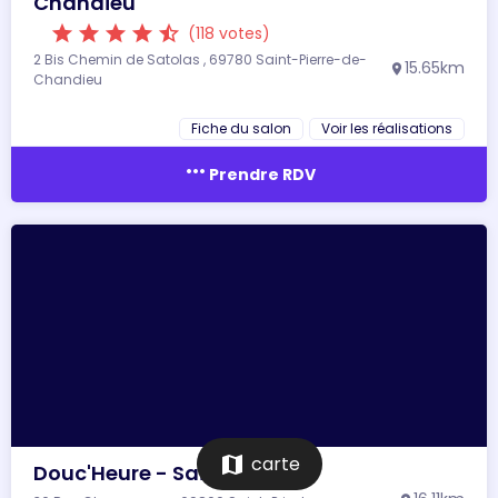
Chandieu
star
star
star
star
star_half
(118 votes)
2 Bis Chemin de Satolas , 69780 Saint-Pierre-de-
15.65km
location_on
Chandieu
Fiche du salon
Voir les réalisations
more_horiz
Prendre RDV
map
carte
Douc'Heure - Saint-Priest