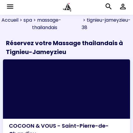
menu
search
perm_identity
Accueil
> spa
> massage-
> tignieu-jameyzieu-
thailandais
38
Réservez votre Massage thailandais à
Tignieu-Jameyzieu
COCOON & VOUS - Saint-Pierre-de-