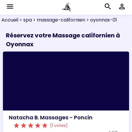
menu
search
perm_identity
Accueil
> spa
> massage-californien
> oyonnax-01
Réservez votre Massage californien à
Oyonnax
Natacha B. Massages - Poncin
star
star
star
star
star
(1 votes)