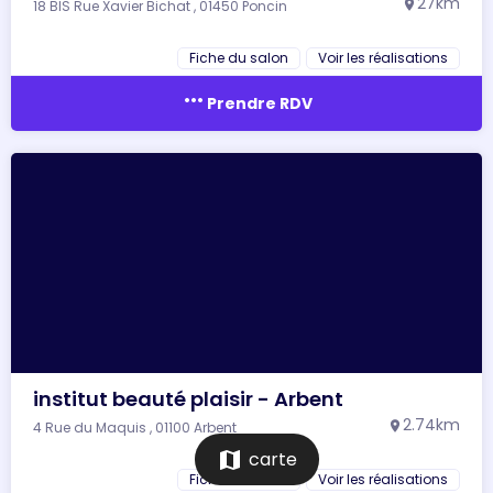
27km
18 BIS Rue Xavier Bichat , 01450 Poncin
location_on
Fiche du salon
Voir les réalisations
more_horiz
Prendre RDV
institut beauté plaisir - Arbent
2.74km
4 Rue du Maquis , 01100 Arbent
location_on
map
carte
Fiche du salon
Voir les réalisations