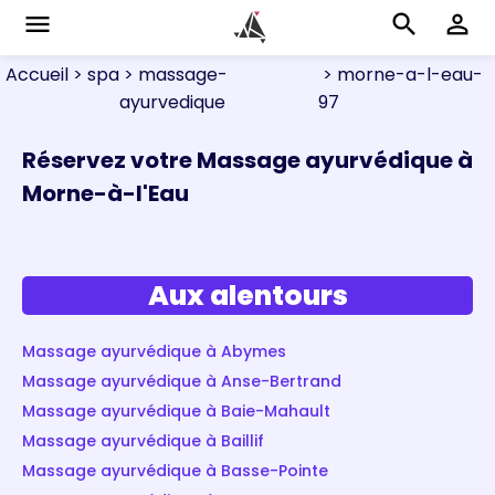
menu
search
perm_identity
Accueil
> spa
> massage-
> morne-a-l-eau-
ayurvedique
97
Réservez votre Massage ayurvédique à
Morne-à-l'Eau
Aux alentours
Massage ayurvédique à Abymes
Massage ayurvédique à Anse-Bertrand
Massage ayurvédique à Baie-Mahault
Massage ayurvédique à Baillif
Massage ayurvédique à Basse-Pointe