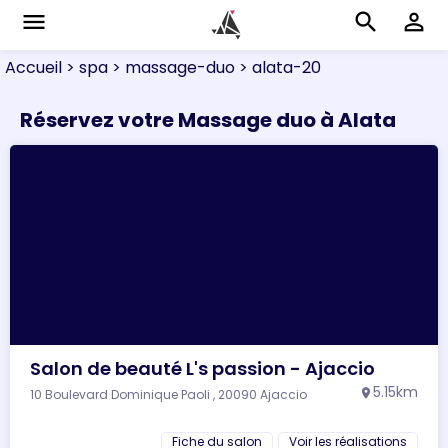
menu
search
perm_identity
Accueil
> spa
> massage-duo
> alata-20
Réservez votre Massage duo à Alata
Salon de beauté L's passion - Ajaccio
5.15km
10 Boulevard Dominique Paoli , 20090 Ajaccio
location_on
Fiche du salon
Voir les réalisations